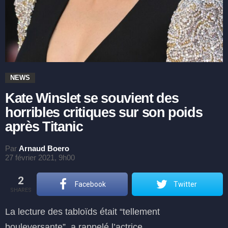
NEWS
Kate Winslet se souvient des
horribles critiques sur son poids
après Titanic
Par
Arnaud Boero
27 février 2021, 9h00
2
Facebook
Twitter
SHARES
La lecture des tabloïds était “tellement
bouleversante”, a rappelé l’actrice.