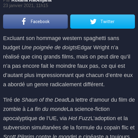
23 janvier 2021, 11h15
Facebook
Twitter
Excluant son hommage western spaghetti sans
budget
Une poignée de doigts
Edgar Wright n’a
réalisé que cinq grands films, mais on peut dire qu’il
n’a pas encore fait le moindre faux pas, ce qui est
d’autant plus impressionnant que chacun d’entre eux
a abordé un genre radicalement différent.
Tiré de
Shaun of the Dead
La lettre d’amour du film de
zombie à
La fin du monde
La science-fiction
apocalyptique de l’UE, via
Hot Fuzz
L’adoption et la
subversion simultanées de la formule du copain flic et
Scott Pilgrim contre le monde
Le cinéaste a toujours