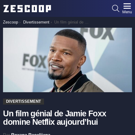
SEARCH
Menu
You are here:
Zescoop
Divertissement
Un film génial de Jamie Foxx domine Netflix aujourd’hui
DIVERTISSEMENT
Un film génial de Jamie Foxx
domine Netflix aujourd’hui
Par
Roxana Raoelijana