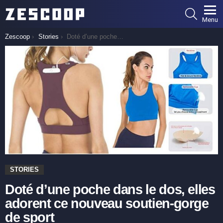
SEARCH
Menu
You are here:
Zescoop
Stories
Doté d’une poche dans le dos, elles adorent ce nouveau soutien-gorge de sport
STORIES
Doté d’une poche dans le dos, elles
adorent ce nouveau soutien-gorge
de sport