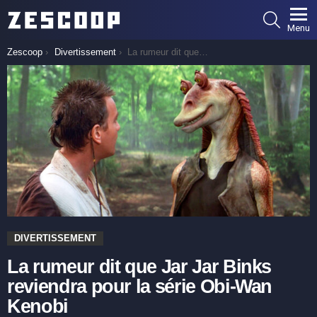
SEARCH
Menu
You are here:
Zescoop
Divertissement
La rumeur dit que Jar Jar Binks reviendra pour la série Obi-Wan Kenobi
DIVERTISSEMENT
La rumeur dit que Jar Jar Binks
reviendra pour la série Obi-Wan
Kenobi