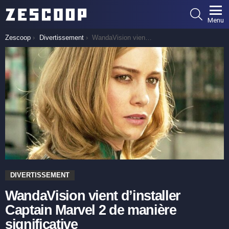
SEARCH
Menu
You are here:
Zescoop
Divertissement
WandaVision vient d’installer Captain Marvel 2 de manière significative
DIVERTISSEMENT
WandaVision vient d’installer
Captain Marvel 2 de manière
significative