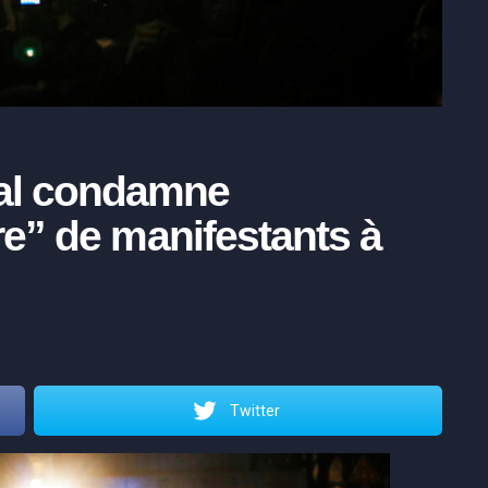
nal condamne
ire” de manifestants à
Twitter