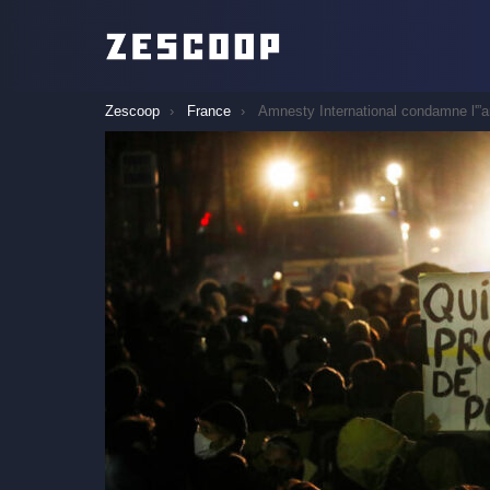
You are here:
Zescoop
France
Amnesty International condamne l'”arrestation arbitraire” de manifestants à 