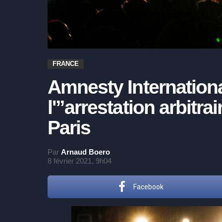
FRANCE
Amnesty Internatio
l'”arrestation arbitra
Paris
Par
Arnaud Boero
8 février 2021, 9h04
Facebook