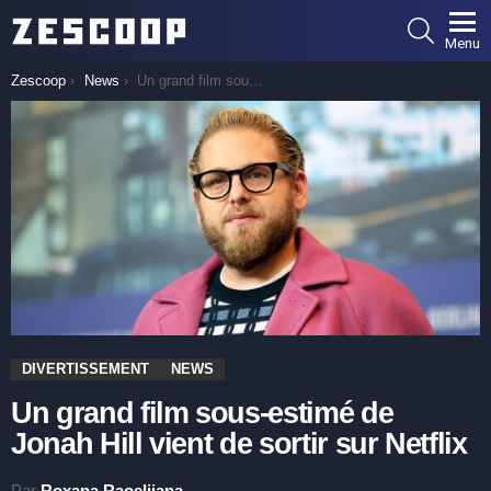
SEARCH
Menu
You are here:
Zescoop
News
Un grand film sous-estimé de Jonah Hill vient de sortir sur Netflix
DIVERTISSEMENT
NEWS
Un grand film sous-estimé de
Jonah Hill vient de sortir sur Netflix
Par
Roxana Raoelijana