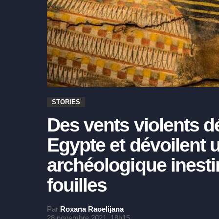
STORIES
Des vents violents d
Egypte et dévoilent 
archéologique inest
fouilles
Par
Roxana Raoelijana
28 novembre 2021, 18h15