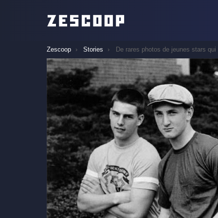
You are here:
Zescoop
Stories
De rares photos de jeunes stars qui allaient devenir des légendes. Les reconnaître