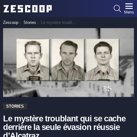
SEARCH
Menu
You are here:
Zescoop
Stories
Le mystère troublant qui se cache derrière la seule évasion réussie d’Alcatraz
STORIES
Le mystère troublant qui se cache
derrière la seule évasion réussie
d’Alcatraz