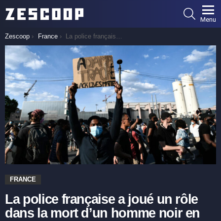
SEARCH
Menu
You are here:
Zescoop
France
La police française a joué un rôle dans la mort d’un homme noir en garde à vue : rapport
FRANCE
La police française a joué un rôle
dans la mort d’un homme noir en